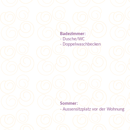
Badezimmer
:
- Dusche/WC
- Doppelwaschbecken
Sommer:
- Aussensitzplatz vor der Wohnung